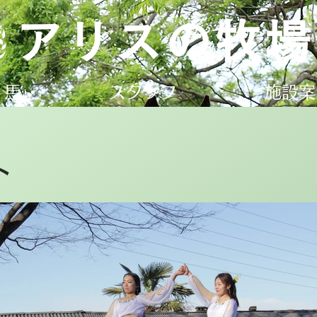
アリスの牧場
馬
スタッフ
施設案
ト